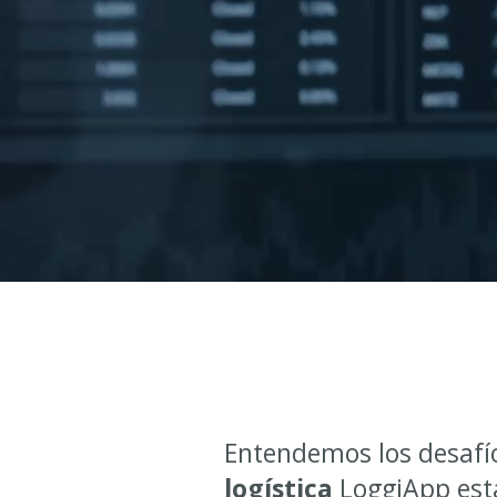
Entendemos los desafío
logística
LoggiApp está